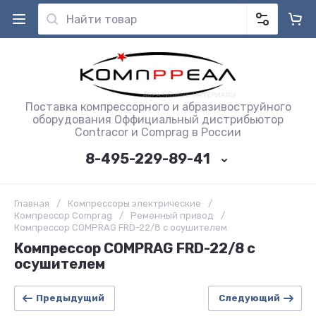
Поставка компрессорного и абразивоструйного
оборудования Оффициальный дистрибьютор
Contracor и Comprag в России
8-495-229-89-41
Главная
/
Компрессоры электрические
/
Компрессор Comprag
/
Ременный привод
/
Компрессор COMPRAG FRD-22/8 с осушителем
Компрессор COMPRAG FRD-22/8 с
осушителем
Предыдущий
Следующий