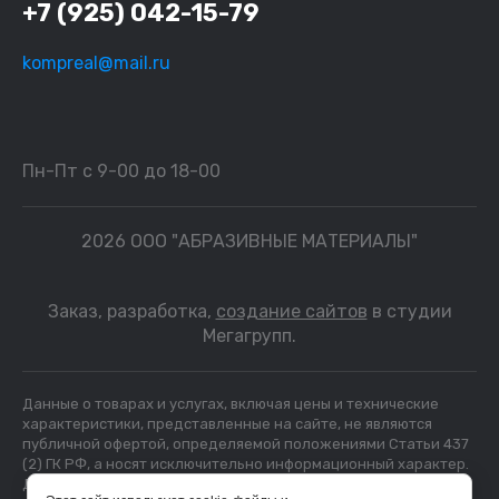
+7 (925) 042-15-79
kompreal@mail.ru
Пн-Пт с 9-00 до 18-00
2026 ООО "АБРАЗИВНЫЕ МАТЕРИАЛЫ"
Заказ, разработка,
создание сайтов
в студии
Мегагрупп.
Данные о товарах и услугах, включая цены и технические
характеристики, представленные на сайте, не являются
публичной офертой, определяемой положениями Статьи 437
(2) ГК РФ, а носят исключительно информационный характер.
Для получения точной информации о наличии и стоимости